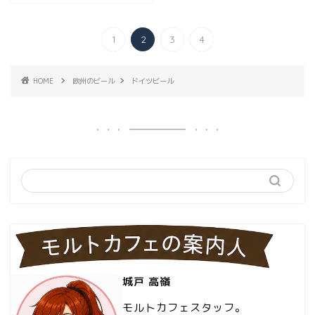
1
2
3
4
HOME
欧州のビール
ドイツビール
城戸 高嶺
モルトカフェスタッフ。