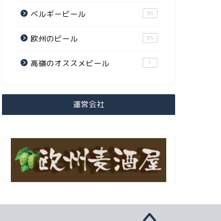
ベルギービール
36
欧州のビール
95
高嶺のオススメビール
1
運営会社