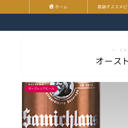
ホーム
高嶺オススメビ
― CA
オース
オーストリアビール