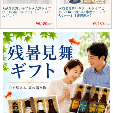
★残暑見舞いギフト★人気ドイツ
★残暑見舞いギフト★ドイツビー
ビール5種10本セット【ドイツビー
ル 500ml×6種6本+専用コースター
ルギフト】
6枚セット【即日配送】
¥6,180
¥5,180
(税込)
(税込)