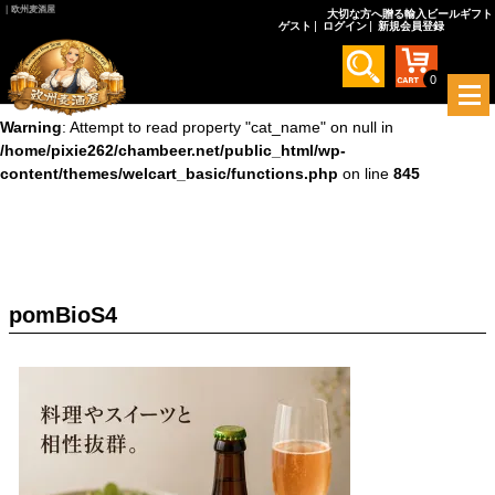
｜欧州麦酒屋
大切な方へ贈る輸入ビールギフト
ゲスト
ログイン
新規会員登録
Warning
: Undefined array key 0 in
/home/pixie262/chambeer.net/public_html/wp-
content/themes/welcart_basic/functions.php
on line
845
0
メ
ニ
Warning
: Attempt to read property "cat_name" on null in
ュ
/home/pixie262/chambeer.net/public_html/wp-
ー
content/themes/welcart_basic/functions.php
on line
845
を
開
く
pomBioS4