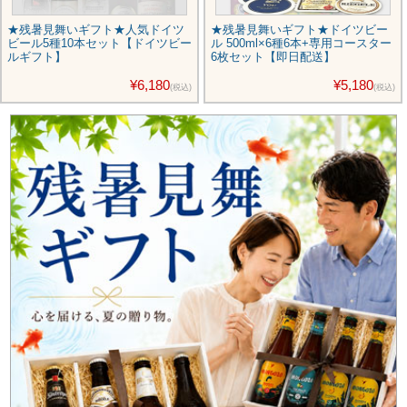
★残暑見舞いギフト★人気ドイツ
★残暑見舞いギフト★ドイツビー
ビール5種10本セット【ドイツビー
ル 500ml×6種6本+専用コースター
ルギフト】
6枚セット【即日配送】
¥6,180
¥5,180
(税込)
(税込)