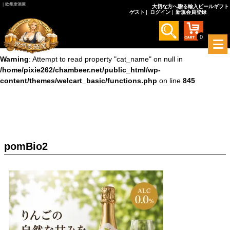
｜欧州麦酒屋
大切な方へ贈る輸入ビールギフト
ゲスト
ログイン
新規会員登録
Warning
: Undefined array key 0 in
/home/pixie262/chambeer.net/public_html/wp-
content/themes/welcart_basic/functions.php
on line
845
0
メ
ニ
Warning
: Attempt to read property "cat_name" on null in
ュ
/home/pixie262/chambeer.net/public_html/wp-
ー
content/themes/welcart_basic/functions.php
on line
845
を
開
く
pomBio2