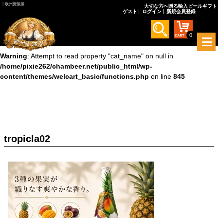
｜欧州麦酒屋
大切な方へ贈る輸入ビールギフト
ゲスト
ログイン
新規会員登録
Warning
: Undefined array key 0 in
/home/pixie262/chambeer.net/public_html/wp-
content/themes/welcart_basic/functions.php
on line
845
0
メ
ニ
Warning
: Attempt to read property "cat_name" on null in
ュ
/home/pixie262/chambeer.net/public_html/wp-
ー
content/themes/welcart_basic/functions.php
on line
845
を
開
く
tropicla02