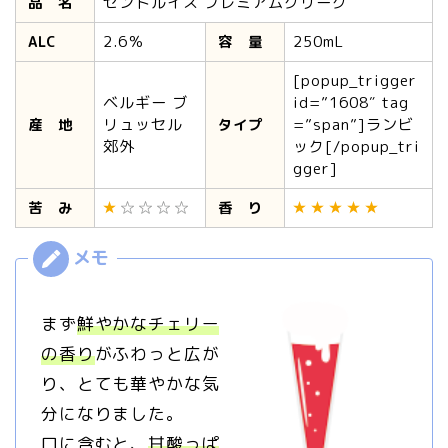
セントルイス プレミアムクリーク
品 名
2.6％
250mL
ALC
容 量
[popup_trigger
ベルギー ブ
id=”1608″ tag
リュッセル
=”span”]ランビ
産 地
タイプ
郊外
ック[/popup_tri
gger]
苦 み
香 り
まず
鮮やかなチェリー
の香り
がふわっと広が
り、とても華やかな気
分になりました。
口に含むと、
甘酸っぱ