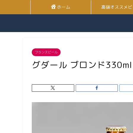
ホーム
高嶺オススメビ
フランスビール
グダール ブロンド330ml