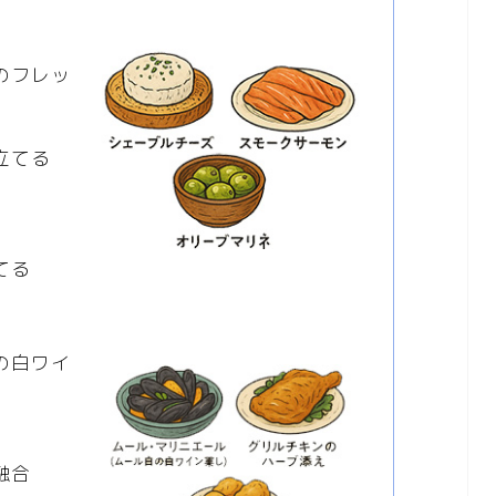
のフレッ
立てる
てる
の白ワイ
融合