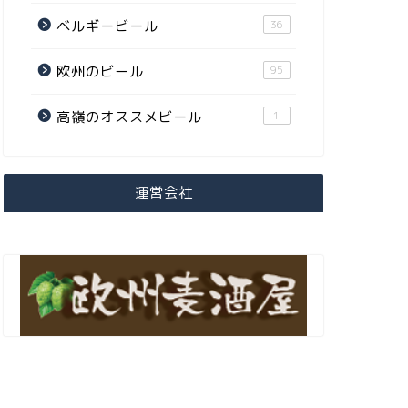
ベルギービール
36
欧州のビール
95
高嶺のオススメビール
1
運営会社