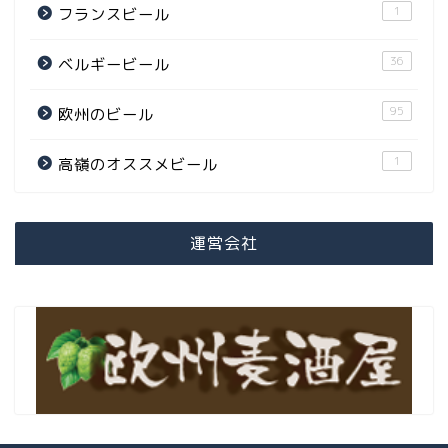
1
フランスビール
36
ベルギービール
95
欧州のビール
1
高嶺のオススメビール
運営会社