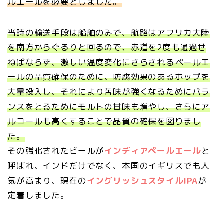
ルエールを必要としました。
当時の輸送手段は船舶のみで、航路はアフリカ大陸
を南方からぐるりと回るので、赤道を2度も通過せ
ねばならず、激しい温度変化にさらされるペールエ
ールの品質確保のために、防腐効果のあるホップを
大量投入し、それにより苦味が強くなるためにバラ
ンスをとるためにモルトの甘味も増やし、さらにア
ルコールも高くすることで品質の確保を図りまし
た。
その強化されたビールが
インディアペールエール
と
呼ばれ、インドだけでなく、本国のイギリスでも人
気が高まり、現在の
イングリッシュスタイルIPA
が
定着しました。