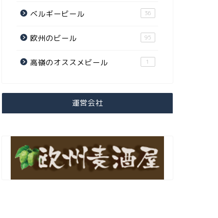
ベルギービール
36
欧州のビール
95
高嶺のオススメビール
1
運営会社