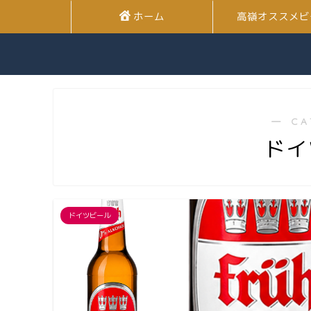
ホーム
高嶺オススメビ
― CA
ドイ
ドイツビール