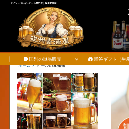
ドイツ・ベルギービール専門店｜欧州麦酒屋
国別の単品販売
贈答ギフト（生
ホーム >
ビールの豆知識