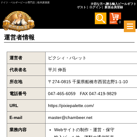
ドイツ・ベルギービール専門店｜欧州麦酒屋
大切な方へ贈る輸入ビールギフト
ゲスト
ログイン
新規会員登録
0
メ
ニ
運営者情報
ュ
ー
を
開
運営者
ピクシィ・パレット
く
代表者名
平川 伸吾
所在地
〒274-0815 千葉県船橋市西習志野1-1-10
電話番号
047-465-6059 FAX 047-419-9829
URL
https://pixiepalette.com/
E-mail
master@chambeer.net
業務内容
Webサイトの制作・運営・保守