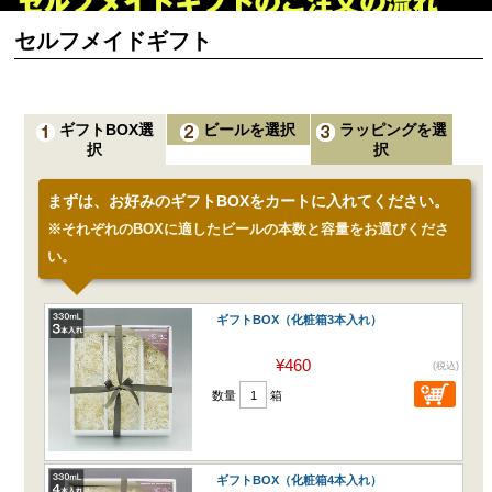
セルフメイドギフト
ギフトBOX選
ビールを選択
ラッピングを選
択
択
まずは、お好みのギフトBOXをカートに入れてください。
※それぞれのBOXに適したビールの本数と容量をお選びくださ
い。
ギフトBOX（化粧箱3本入れ）
¥460
(税込)
数量
箱
ギフトBOX（化粧箱4本入れ）