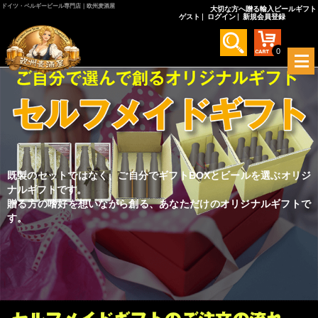
ドイツ・ベルギービール専門店｜欧州麦酒屋
大切な方へ贈る輸入ビールギフト
ゲスト
ログイン
新規会員登録
0
メ
ニ
ュ
ー
を
開
く
既製のセットではなく、ご自分でギフトBOXとビールを選ぶオリジ
ナルギフトです。
贈る方の嗜好を想いながら創る、あなただけのオリジナルギフトで
す。