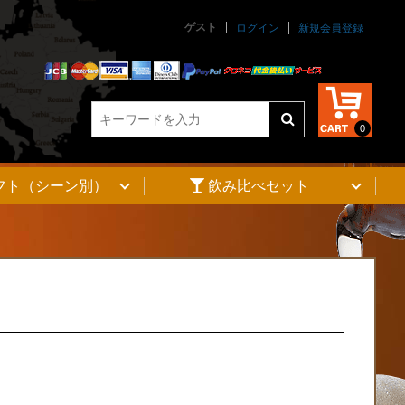
ゲスト
845
ログイン
新規会員登録
unctions.php
on line
845
0
フト（シーン別）
飲み比べセット