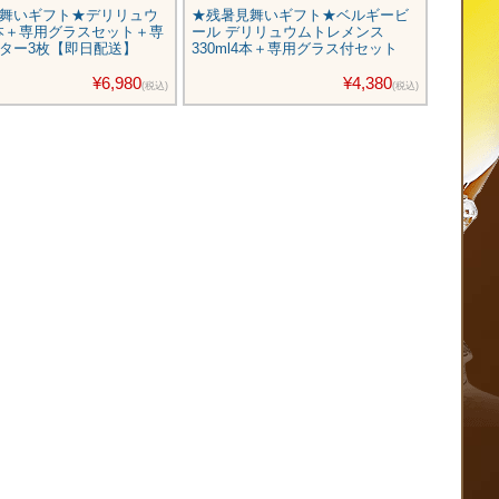
舞いギフト★デリリュウ
★残暑見舞いギフト★ベルギービ
★残暑
6本＋専用グラスセット＋専
ール デリリュウムトレメンス
ツビール
ター3枚【即日配送】
330ml4本＋専用グラス付セット
ット
¥6,980
¥4,380
(税込)
(税込)