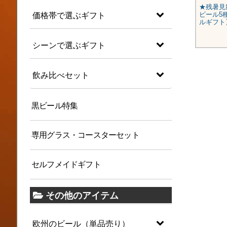
★残暑見舞いギフト★人気ドイツ
★残暑見
ビール10種10本セット【即日配
ビール5
価格帯で選ぶギフト
送】
ルギフト
¥6,280
(税込)
シーンで選ぶギフト
飲み比べセット
黒ビール特集
専用グラス・コースターセット
セルフメイドギフト
その他のアイテム
欧州のビール（単品売り）