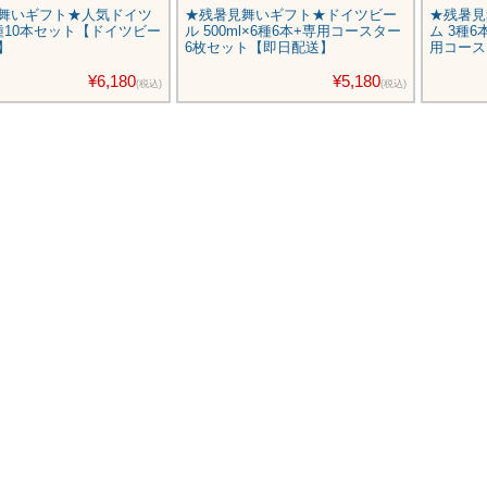
舞いギフト★人気ドイツ
★残暑見舞いギフト★ドイツビー
★残暑見
種10本セット【ドイツビー
ル 500ml×6種6本+専用コースター
ム 3種
】
6枚セット【即日配送】
用コース
¥6,180
¥5,180
(税込)
(税込)