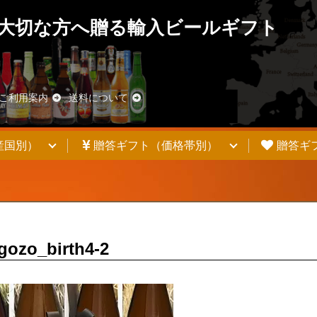
大切な方へ贈る輸入ビールギフト
blic_html/wp-content/themes/welcart_basic/functions.php
on line
62/chambeer.net/public_html/wp-content/themes/welcart_basic/f
ご利用案内
送料について
産国別）
贈答ギフト（価格帯別）
贈答ギ
ozo_birth4-2