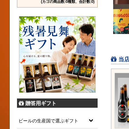
(カゴの商品数:0種類、合計数:0)
当店
贈答用ギフト
ビールの生産国で選ぶギフト