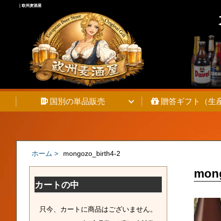
｜欧州麦酒屋
Warning
: Undefined array key 0 in
/home/pixie262/chambeer.net/pu
Warning
: Attempt to read property "cat_name" on null in
/home/pixie2
国別の単品販売
贈答ギフト（生
ホーム >
mongozo_birth4-2
mong
カートの中
只今、カートに商品はございません。