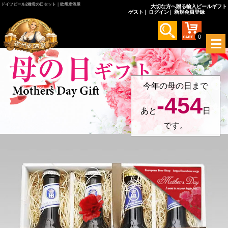
ドイツビール2種母の日セット｜欧州麦酒屋
大切な方へ贈る輸入ビールギフト
ゲスト
ログイン
新規会員登録
0
メ
ニ
ュ
ー
を
今年の母の日まで
開
-454
く
あと
日
です。