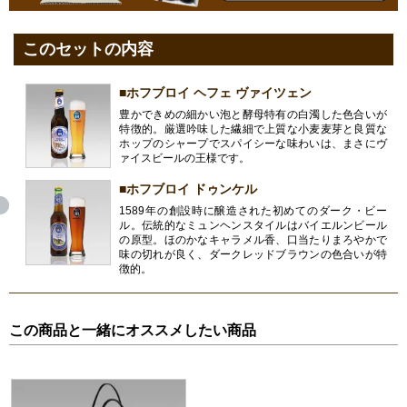
このセットの内容
■ホフブロイ ヘフェ ヴァイツェン
豊かできめの細かい泡と酵母特有の白濁した色合いが
特徴的。厳選吟味した繊細で上質な小麦麦芽と良質な
ホップのシャープでスパイシーな味わいは、まさにヴ
ァイスビールの王様です。
■ホフブロイ ドゥンケル
1589年の創設時に醸造された初めてのダーク・ビー
ル。伝統的なミュンヘンスタイルはバイエルンビール
の原型。ほのかなキャラメル香、口当たりまろやかで
味の切れが良く、ダークレッドブラウンの色合いが特
徴的。
この商品と一緒にオススメしたい商品