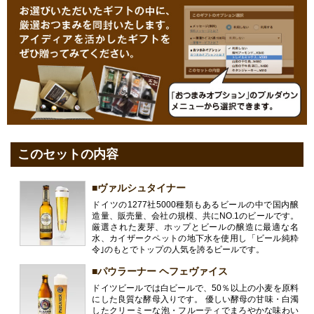
このセットの内容
■ヴァルシュタイナー
ドイツの1277社5000種類もあるビールの中で国内醸
造量、販売量、会社の規模、共にNO.1のビールです。
厳選された麦芽、ホップとビールの醸造に最適な名
水、カイザークペットの地下水を使用し「ビール純粋
令｣のもとでトップの人気を誇るビールです。
■パウラーナー ヘフェヴァイス
ドイツビールでは白ビールで、50％以上の小麦を原料
にした良質な酵母入りです。 優しい酵母の甘味・白濁
したクリーミーな泡・フルーティでまろやかな味わい