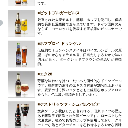
です。
■ビットブルガーピルス
厳選された大麦モルト、酵母、ホップを使用し、伝統
的な長期低温醗酵で造られています。ドイツ国内のみ
ならず、ヨーロッパを代表する正統派のピルスナーで
す。
■ホフブロイ ドゥンケル
伝統的なミュンヘンスタイルはバイエルンビールの原
型。ほのかなキャラメル香、口当たりまろやかで味の
切れが良く、ダークレッドブラウンの色合いが特徴
的。
■エク28
芳醇な味わいを持つ、たいへん個性的なドイツビール
です。醗酵前の麦汁のエキス含有量が28%以上ありま
す。麦芽の甘く深いコクとともに繊細なホップアロマ
をもち、色は濃い琥珀色をしています。
■ケストリッツァ・シュバルツビア
文豪ゲーテが愛飲したと言われる、旧東ドイツの歴史
ある醸造所で醸造された黒ビールです。 ローストした
大麦麦芽、極めて良質のホップを使用しており、クリ
ーミーな泡とビターチョコを思わせるまろやかな苦味