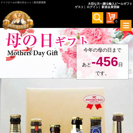
ドイツビールの母の日セット｜欧州麦酒屋
大切な方へ贈る輸入ビールギフト
ゲスト
ログイン
新規会員登録
0
メ
ニ
ュ
ー
を
今年の母の日まで
開
-456
く
あと
日
です。