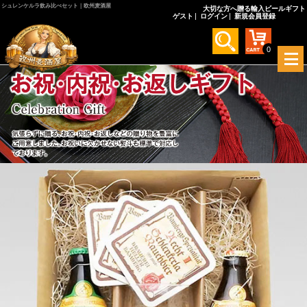
シュレンケルラ飲み比べセット｜欧州麦酒屋
大切な方へ贈る輸入ビールギフト
ゲスト
ログイン
新規会員登録
0
メ
ニ
ュ
ー
を
開
く