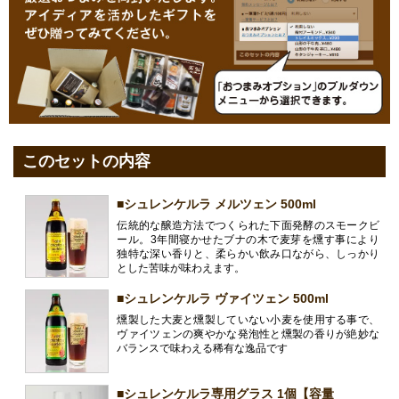
このセットの内容
■シュレンケルラ メルツェン 500ml
伝統的な醸造方法でつくられた下面発酵のスモークビ
ール。3年間寝かせたブナの木で麦芽を燻す事により
独特な深い香りと、柔らかい飲み口ながら、しっかり
とした苦味が味わえます。
■シュレンケルラ ヴァイツェン 500ml
燻製した大麦と燻製していない小麦を使用する事で、
ヴァイツェンの爽やかな発泡性と燻製の香りが絶妙な
バランスで味わえる稀有な逸品です
■シュレンケルラ専用グラス 1個【容量