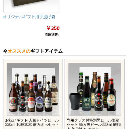
オリジナルギフト用手提げ袋
￥350
在庫状態:
今
オススメの
ギフトアイテム
お祝いギフト 人気ドイツビール
専用グラス付特別黒ビール限定
330ml 10種10本 飲み比べセット
セット 輸入黒ビール330ml 6種6
本 飲み比べ セット