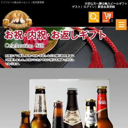
ドイツビール飲み比べセット｜欧州麦酒屋
大切な方へ贈る輸入ビールギフト
ゲスト
ログイン
新規会員登録
0
メ
ニ
ュ
ー
を
開
く