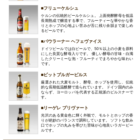
■フリューケルシュ
ケルンの伝統的ビールケルシュ。 上面発酵酵母を低温
長期熟成で醸造する事で、フルーティーな華やかな香
りとホップの心地よい苦みが舌に残り余韻まで楽しめ
るビールです。
■パウラーナー ヘフェヴァイス
ドイツビールでは白ビールで、50％以上の小麦を原料
にした良質な酵母入りです。 優しい酵母の甘味・白濁
したクリーミーな泡・フルーティでまろやかな味わい
です。
■ビットブルガーピルス
厳選された大麦モルト、酵母、ホップを使用し、伝統
的な長期低温醗酵で造られています。 ドイツ国内のみ
ならず、ヨーロッパを代表する正統派のピルスナーで
す。
■リーゲレ プリヴァート
光沢のある黄金色に輝く外観で、モルトとホップの香
りが絶妙のバランスで調和しています。 ソフトな飲み
口でホップの丸みを帯びた苦味が心地良いラガービー
ルです。