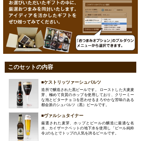
このセットの内容
■ケストリッツァーシュバルツ
造所で醸造された黒ビールです。 ローストした大麦麦
芽、極めて良質のホップを使用しており、クリーミー
な泡とビターチョコを思わせるまろやかな苦味のある
都会派のシュバルツ（黒）ビールです。
■ヴァルシュタイナー
厳選された麦芽、ホップとビールの醸造に最適な名
水、カイザークペットの地下水を使用し「ビール純粋
令｣のもとでトップの人気を誇るビールです。