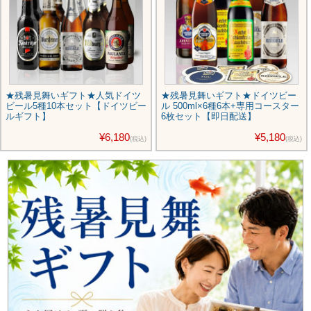
★残暑見舞いギフト★人気ドイツ
★残暑見舞いギフト★ドイツビー
ビール5種10本セット【ドイツビー
ル 500ml×6種6本+専用コースター
ルギフト】
6枚セット【即日配送】
¥6,180
¥5,180
(税込)
(税込)