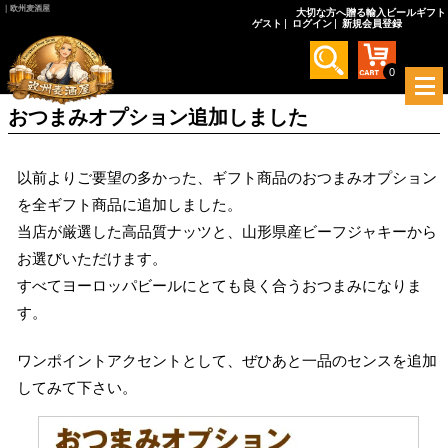
｜欧州麦酒屋
大切な方へ贈る輸入ビールギフト
ゲスト
ログイン
新規会員登録
0
メ
ニ
おつまみオプション追加しました
ュ
ー
を
以前よりご要望の多かった、ギフト商品のおつまみオプション
開
く
を全ギフト商品に追加しました。
当店が厳選した高品質ナッツと、山形県産ビーフジャキーから
お選びいただけます。
すべてヨーロッパビールにとても良く合うおつまみになりま
す。
ワンポイントアクセントとして、ぜひあと一品のセンスを追加
してみて下さい。