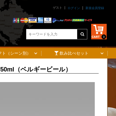
ゲスト
ログイン
新規会員登録
0
フト（シーン別）
飲み比べセット
50ml（ベルギービール）