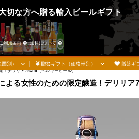
大切な方へ贈る輸入ビールギフト
ご利用案内
送料について
産国別）
贈答ギフト（価格帯別）
贈答ギ
！デリリア750ml（ベルギービール）
による女性のための限定醸造！デリリア7