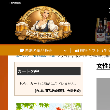
｜欧州麦酒屋
国別の単品販売
贈答ギフト（生
ホーム >
INFORMATION
>
女性による女性のための限定醸造
女性
カートの中
只今、カートに商品はございません。
(カゴの商品数:0種類、合計数:0)