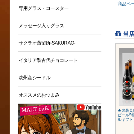
商品ペー
専用グラス・コースター
メッセージ入りグラス
当店
サクラオ蒸留所-SAKURAO-
イタリア製古代チョコレート
欧州産シードル
オススメのおつまみ
★残暑見舞いギフト★人気ドイツ
★残暑見
ビール10種10本セット【即日配
ビール5
送】
ルギフト
¥6,280
(税込)