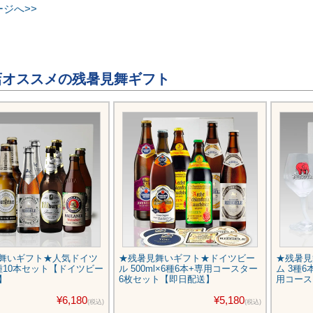
ジへ>>
オススメの残暑見舞ギフト
舞いギフト★人気ドイツ
★残暑見舞いギフト★ドイツビー
★残暑見
種10本セット【ドイツビー
ル 500ml×6種6本+専用コースター
ム 3種
】
6枚セット【即日配送】
用コース
¥6,180
¥5,180
(税込)
(税込)