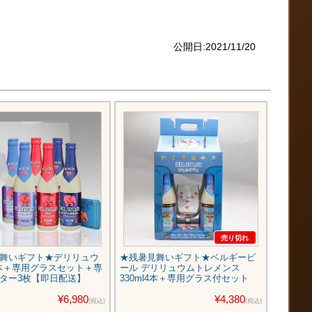
公開日:2021/11/20
売り切れ
舞いギフト★デリリュウ
★残暑見舞いギフト★ベルギービ
★残暑
6本＋専用グラスセット＋専
ール デリリュウムトレメンス
ツビール
ター3枚【即日配送】
330ml4本＋専用グラス付セット
ット
¥6,980
¥4,380
(税込)
(税込)