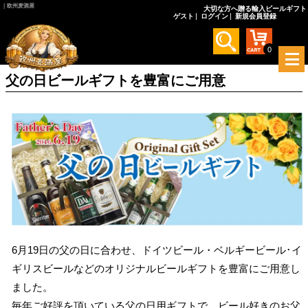
｜欧州麦酒屋
大切な方へ贈る輸入ビールギフト
ゲスト
ログイン
新規会員登録
0
メ
ニ
父の日ビールギフトを豊富にご用意
ュ
ー
を
開
く
6月19日の父の日に合わせ、ドイツビール・ベルギービール･イ
ギリスビールなどのオリジナルビールギフトを豊富にご用意し
ました。
毎年ご好評を頂いている父の日用ギフトで、ビール好きのお父