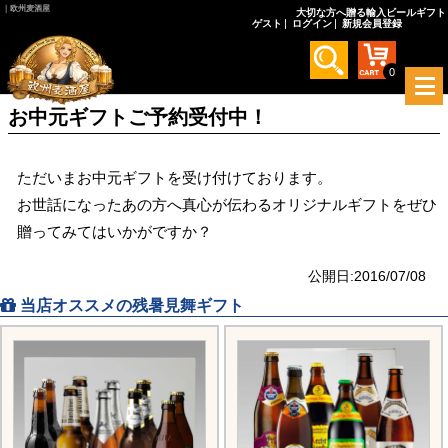
｜欧州麦酒屋
大切な方へ贈る輸入ビールギフト
ゲスト
ログイン
新規会員登録
0
メ
ニ
お中元ギフトご予約受付中！
ュ
ー
を
ただいまお中元ギフトを受け付けております。
開
く
お世話になったあの方へ真心が伝わるオリジナルギフトをぜひ
贈ってみてはいかがですか？
公開日:2016/07/08
当店オススメの残暑見舞ギフト