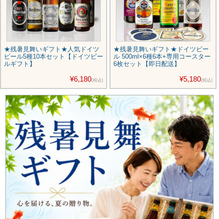
★残暑見舞いギフト★人気ドイツ
★残暑見舞いギフト★ドイツビー
ビール5種10本セット【ドイツビー
ル 500ml×6種6本+専用コースター
ルギフト】
6枚セット【即日配送】
¥6,180
¥5,180
(税込)
(税込)