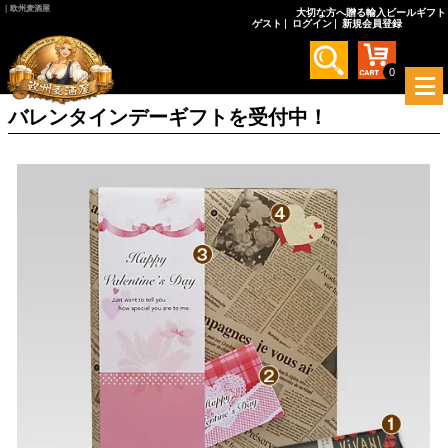
｜欧州麦酒屋
大切な方へ贈る輸入ビールギフト
ゲスト
ログイン
新規会員登録
0
メ
ニ
バレンタインデーギフトを受付中！
ュ
ー
を
開
く