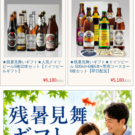
★残暑見舞いギフト★人気ドイツ
★残暑見舞いギフト★ドイツビー
ビール5種10本セット【ドイツビー
ル 500ml×6種6本+専用コースター
ルギフト】
6枚セット【即日配送】
¥6,180
¥5,180
(税込)
(税込)