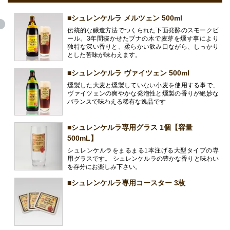
■シュレンケルラ メルツェン 500ml
伝統的な醸造方法でつくられた下面発酵のスモークビ
ール。3年間寝かせたブナの木で麦芽を燻す事により
独特な深い香りと、柔らかい飲み口ながら、しっかり
とした苦味が味わえます。
■シュレンケルラ ヴァイツェン 500ml
燻製した大麦と燻製していない小麦を使用する事で、
ヴァイツェンの爽やかな発泡性と燻製の香りが絶妙な
バランスで味わえる稀有な逸品です
■シュレンケルラ専用グラス 1個【容量
500mL】
シュレンケルラをまるまる1本注げる大型タイプの専
用グラスです。 シュレンケルラの豊かな香りと味わい
を存分にお楽しみ下さい。
■シュレンケルラ専用コースター 3枚