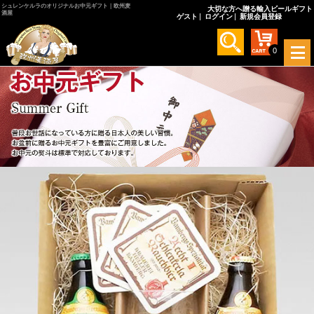
シュレンケルラのオリジナルお中元ギフト｜欧州麦
大切な方へ贈る輸入ビールギフト
酒屋
ゲスト
ログイン
新規会員登録
メ
0
ニ
ュ
ー
を
開
く