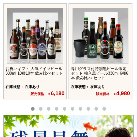
お祝いギフト 人気ドイツビール
専用グラス付特別黒ビール限定
330ml 10種10本 飲み比べセット
セット 輸入黒ビール330ml 6種6
本 飲み比べ セット
在庫状態： 在庫あり
在庫状態： 在庫あり
6,180
4,980
販売価格 ￥
販売価格 ￥