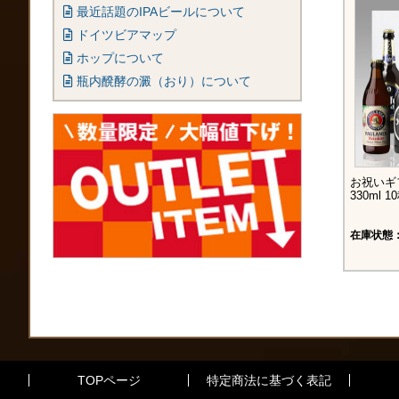
最近話題のIPAビールについて
ドイツビアマップ
ホップについて
瓶内醗酵の澱（おり）について
お祝いギフト 人気ドイツビール
お祝いギ
330ml 5種10本 飲み比べセット
330ml
在庫状態： 在庫あり
在庫状態
6,080
販売価格 ￥
TOPページ
特定商法に基づく表記