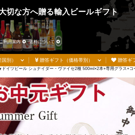
大切な方へ贈る輸入ビールギフト
ご利用案内
送料について
産国別）
贈答ギフト（価格帯別）
贈答ギ
ドイツビール シュナイダー・ヴァイセ2種 500ml×2本+専用グラス+