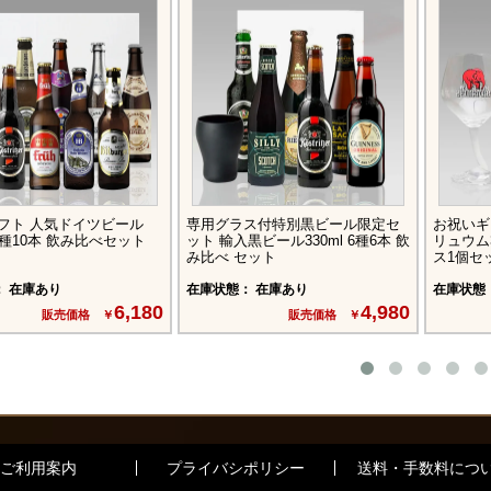
フト 人気ドイツビール
専用グラス付特別黒ビール限定セ
お祝いギ
 10種10本 飲み比べセット
ット 輸入黒ビール330ml 6種6本 飲
リュウム3
み比べ セット
ス1個セ
： 在庫あり
在庫状態： 在庫あり
在庫状態
6,180
4,980
販売価格 ￥
販売価格 ￥
ご利用案内
プライバシポリシー
送料・手数料につ