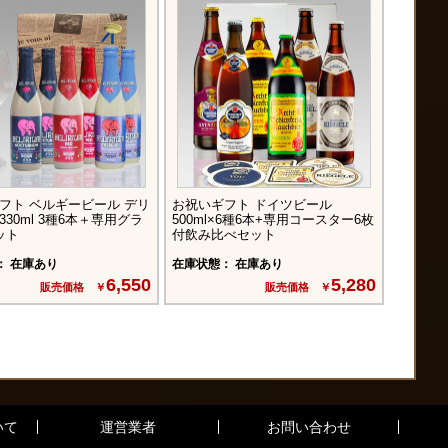
フト ベルギービール デリ
お祝いギフト ドイツビール
お祝いギ
30ml 3種6本＋専用グラ
500ml×6種6本+専用コースター6枚
330ml
ット
付飲み比べセット
： 在庫あり
在庫状態： 在庫あり
在庫状態
6,550
5,280
販売価格 ￥
販売価格 ￥
いて
運営業者
お問い合わせ