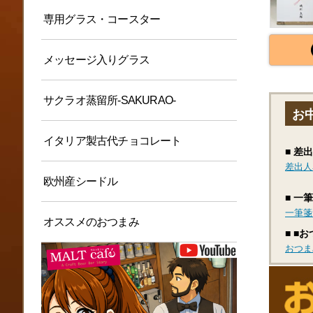
専用グラス・コースター
メッセージ入りグラス
サクラオ蒸留所-SAKURAO-
お
イタリア製古代チョコレート
差出
差出人
欧州産シードル
一筆箋
一筆箋
オススメのおつまみ
■お
おつま