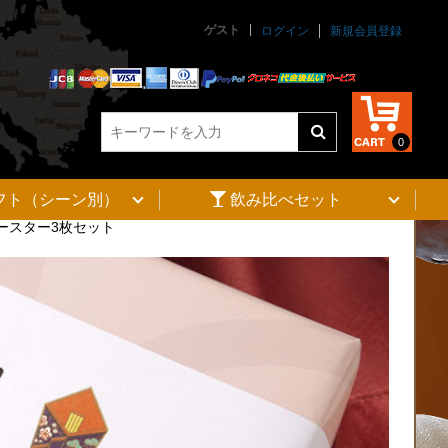
ゲスト
ログイン
新規会員登録
0
フト（シーン別）
飲み比べセット
コースター3枚セット