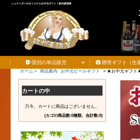
シュナイダーのオリジナルお中元ギフト｜欧州麦酒屋
国別の単品販売
贈答ギフト（生
ホーム >
商品案内
お中元ビールギフト
>
★お中元ギフト★
カートの中
只今、カートに商品はございません。
(カゴの商品数:0種類、合計数:0)