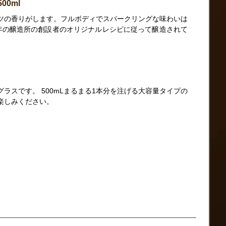
00ml
ツの香りがします。フルボディでスパークリングな味わいは
2年の醸造所の創設者のオリジナルレシピに従って醸造されて
ラスです。 500mLまるまる1本分を注げる大容量タイプの
楽しみください。