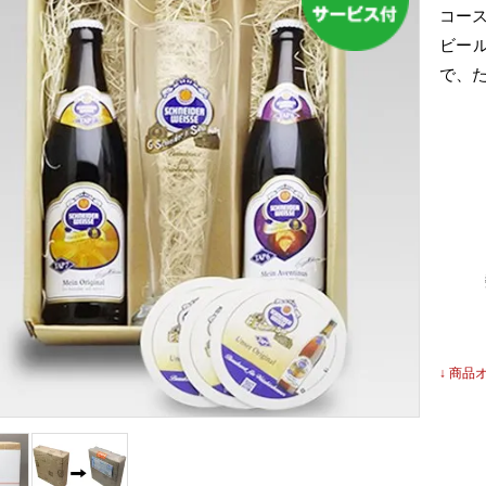
コー
ビー
で、
↓ 商