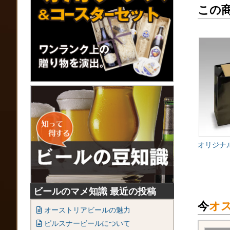
この
オリジナ
ビールのマメ知識 最近の投稿
今
オ
オーストリアビールの魅力
ピルスナービールについて