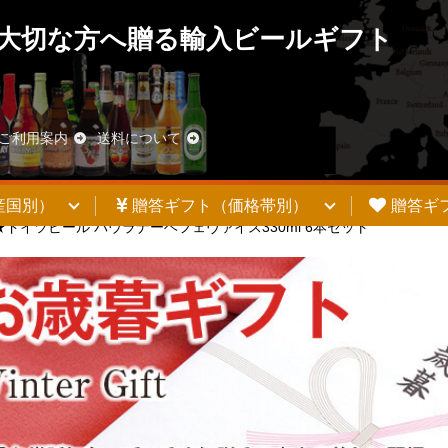
大切な方へ贈る輸入ビールギフト
ご利用案内
送料について
産国別）
贈答ギフト（価格帯別）
贈答ギ
ドイツビール パウラナーヘフェヴァイス330ml 6本セット