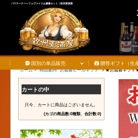
パウラーナーヘフェヴァイスお歳暮セット｜欧州麦酒屋
国別の単品販売
贈答ギフト（生
ホーム >
商品案内
お歳暮ビールギフト
>
★お歳暮ギフト★
カートの中
只今、カートに商品はございません。
(カゴの商品数:0種類、合計数:0)