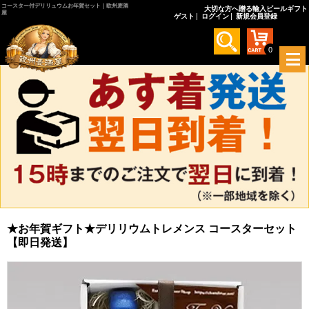
コースター付デリリュウムお年賀セット｜欧州麦酒
大切な方へ贈る輸入ビールギフト
屋
ゲスト
ログイン
新規会員登録
0
メ
ニ
ュ
ー
を
開
く
★お年賀ギフト★デリリウムトレメンス コースターセット
【即日発送】