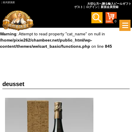
｜欧州麦酒屋
大切な方へ贈る輸入ビールギフト
ゲスト
ログイン
新規会員登録
Warning
: Undefined array key 0 in
/home/pixie262/chambeer.net/public_html/wp-
content/themes/welcart_basic/functions.php
on line
845
0
メ
ニ
Warning
: Attempt to read property "cat_name" on null in
ュ
/home/pixie262/chambeer.net/public_html/wp-
ー
content/themes/welcart_basic/functions.php
on line
845
を
開
く
deusset