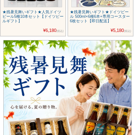
★残暑見舞いギフト★人気ドイツ
★残暑見舞いギフト★ドイツビー
ビール5種10本セット【ドイツビー
ル 500ml×6種6本+専用コースター
ルギフト】
6枚セット【即日配送】
¥6,180
¥5,180
(税込)
(税込)