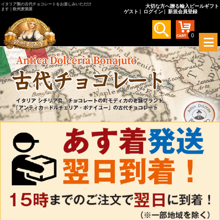
イタリア製の古代チョコレートをお楽しみいただけ
大切な方へ贈る輸入ビールギフト
ます｜欧州麦酒屋
ゲスト
ログイン
新規会員登録
0
メ
ニ
ュ
ー
を
開
く