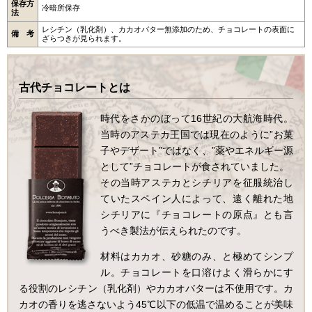
保存方
冷暗所保存
法
レシチン（乳化剤）、カカオバター無添加のため、チョコレートの表面に
備 考
ざらつきが見られます。
古代チョコレートとは
時代をさかのぼって16世紀の大航海時代。
当時のアステカ王国では現在のように”お菓
子やデザート”ではなく、”薬やエネルギー源
として”チョコレートが食されていました。
その当時アステカとシチリアを征服統治し
ていたスペイン人によって、遠く離れた地
シチリアに『チョコレートの原点』とも言
うべき製法が伝えられたのです。
材料はカカオ、砂糖のみ、と極めてシンプ
ル。チョコレートを口溶けよく滑らかにす
る役割のレシチン（乳化剤）やカカオバターは不使用です。カ
カオの香りを逃さないよう45℃以下の低温で温めることが美味