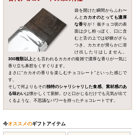
袋を開けた瞬間からふわ〜
んと
カカオのとっても濃厚
な香り
が！ 板チョコ状の表
面は少し粉っぽく、口に含
むと舌の上では砂糖がざら
つき、カカオが滑らかに溶
け出したりはしません。
300種類以上
とも言われるカカオの複雑で濃厚な香りが一気に
香り立ち鼻腔をくすぐります。
まさに”カカオの香りを楽しむチョコレート”といった感じで
す。
そして何よりもその
独特のシャリシャリした食感、素材感のあ
る味わい
は懐かしくて新鮮。ひと口かじるだけでも元気が出て
くるような、不思議なパワーを持ったチョコレートです。
今
オススメの
ギフトアイテム