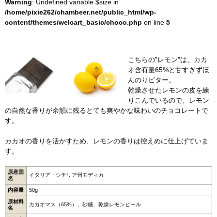
Warning
: Undefined variable $size in
/home/pixie262/chambeer.net/public_html/wp-
content/themes/welcart_basic/choco.php
on line
5
こちらの”レモン”は、カカ
オ含有量65%と甘すぎずほ
んのりビター。
乾燥させたレモンの皮を練
りこんでいるので、レモン
の自然な香りが余韻に残るとても爽やかな味わいのチョコレートで
す。
カカオの香りを活かすため、レモンの香りは控えめに仕上げていま
す。
原産国
イタリア・シチリア州モディカ
名
内容量
50g
原材料
カカオマス（65%）、砂糖、乾燥レモンピール
名