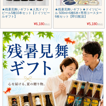
★残暑見舞いギフト★人気ドイツ
★残暑見舞いギフト★ドイツビー
ビール5種10本セット【ドイツビー
ル 500ml×6種6本+専用コースター
ルギフト】
6枚セット【即日配送】
¥6,180
¥5,180
(税込)
(税込)