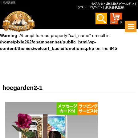
｜欧州麦酒屋
大切な方へ贈る輸入ビールギフト
ゲスト
ログイン
新規会員登録
Warning
: Undefined array key 0 in
/home/pixie262/chambeer.net/public_html/wp-
content/themes/welcart_basic/functions.php
on line
845
0
メ
ニ
Warning
: Attempt to read property "cat_name" on null in
ュ
/home/pixie262/chambeer.net/public_html/wp-
ー
content/themes/welcart_basic/functions.php
on line
845
を
開
く
hoegarden2-1