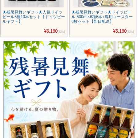
★残暑見舞いギフト★人気ドイツ
★残暑見舞いギフト★ドイツビー
ビール5種10本セット【ドイツビー
ル 500ml×6種6本+専用コースター
ルギフト】
6枚セット【即日配送】
¥6,180
¥5,180
(税込)
(税込)