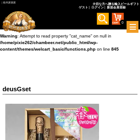
｜欧州麦酒屋
大切な方へ贈る輸入ビールギフト
ゲスト
ログイン
新規会員登録
Warning
: Undefined array key 0 in
/home/pixie262/chambeer.net/public_html/wp-
content/themes/welcart_basic/functions.php
on line
845
0
メ
ニ
Warning
: Attempt to read property "cat_name" on null in
ュ
/home/pixie262/chambeer.net/public_html/wp-
ー
content/themes/welcart_basic/functions.php
on line
845
を
開
く
deusGset