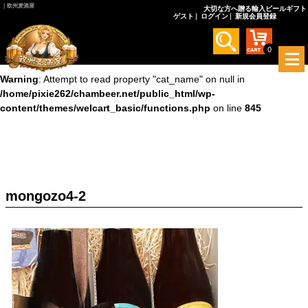
｜欧州麦酒屋
大切な方へ贈る輸入ビールギフト
ゲスト
ログイン
新規会員登録
Warning
: Undefined array key 0 in
/home/pixie262/chambeer.net/public_html/wp-
content/themes/welcart_basic/functions.php
on line
845
0
メ
ニ
Warning
: Attempt to read property "cat_name" on null in
ュ
/home/pixie262/chambeer.net/public_html/wp-
ー
content/themes/welcart_basic/functions.php
on line
845
を
開
く
mongozo4-2