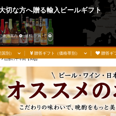
大切な方へ贈る輸入ビールギフト
ご利用案内
送料について
産国別）
贈答ギフト（価格帯別）
贈答ギ
>
山形の干牛肉【30g】