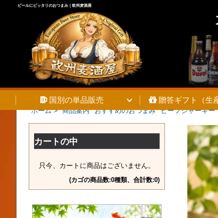
ビールにピッタリのおつまみ｜欧州麦酒屋
国別の単品販売
贈答ギフト（生
ホーム >
商品案内
おすすめのおつまみ
ビーフジャーキー
カートの中
只今、カートに商品はございません。
(カゴの商品数:0種類、合計数:0)