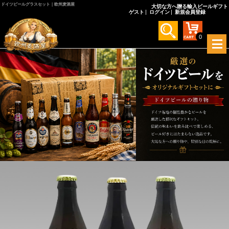
ドイツビールグラスセット｜欧州麦酒屋
大切な方へ贈る輸入ビールギフト
ゲスト
ログイン
新規会員登録
0
メ
ニ
ュ
ー
を
開
く