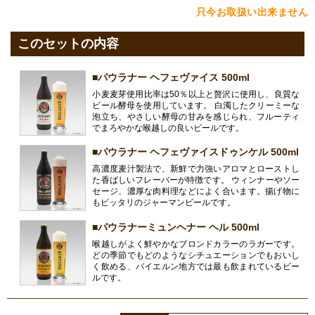
只今お取扱い出来ません
このセットの内容
■パウラナー ヘフェヴァイス 500ml
小麦麦芽使用比率は50％以上と贅沢に使用し、良質な
ビール酵母を使用しています。 白濁したクリーミーな
泡立ち、やさしい酵母の甘みを感じられ、フルーティ
でまろやかな喉越しの良いビールです。
■パウラナー ヘフェヴァイスドゥンケル 500ml
高濃度麦汁製法で、新鮮で力強いアロマとローストし
た香ばしいフレーバーが特徴です。 ウィンナーやソー
セージ、濃厚な肉料理などによく合います。揚げ物に
もピッタリのジャーマンビールです。
■パウラナーミュンヘナー ヘル 500ml
喉越しがよく鮮やかなブロンドカラーのラガーです。
どの季節でもどのようなシチュエーションでもおいし
く飲める、バイエルン地方では最も飲まれているビー
ルです。