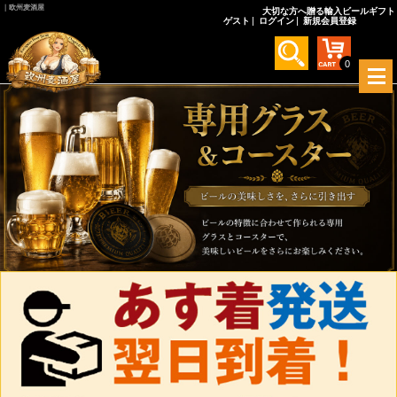
｜欧州麦酒屋
大切な方へ贈る輸入ビールギフト
ゲスト
ログイン
新規会員登録
0
メ
ニ
ュ
ー
を
開
く