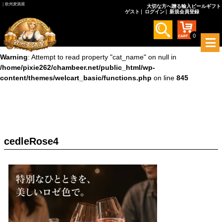
｜欧州麦酒屋
大切な方へ贈る輸入ビールギフト
ゲスト
ログイン
新規会員登録
Warning
: Undefined array key 0 in
/home/pixie262/chambeer.net/public_html/wp-
content/themes/welcart_basic/functions.php
on line
845
0
メ
ニ
Warning
: Attempt to read property "cat_name" on null in
ュ
/home/pixie262/chambeer.net/public_html/wp-
ー
content/themes/welcart_basic/functions.php
on line
845
を
開
く
cedleRose4