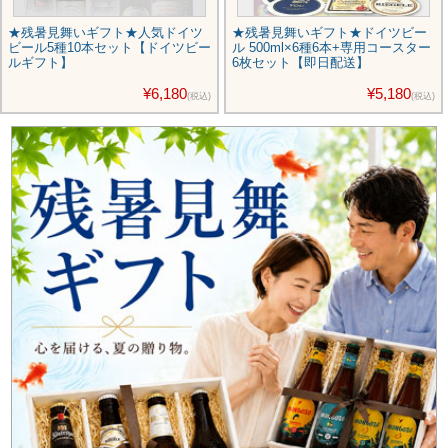
★残暑見舞いギフト★人気ドイツ
★残暑見舞いギフト★ドイツビー
ビール5種10本セット【ドイツビー
ル 500ml×6種6本+専用コースター
ルギフト】
6枚セット【即日配送】
¥6,180
¥5,180
(税込)
(税込)