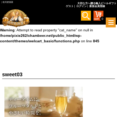
｜欧州麦酒屋
大切な方へ贈る輸入ビールギフト
ゲスト
ログイン
新規会員登録
Warning
: Undefined array key 0 in
/home/pixie262/chambeer.net/public_html/wp-
content/themes/welcart_basic/functions.php
on line
845
0
メ
ニ
Warning
: Attempt to read property "cat_name" on null in
ュ
/home/pixie262/chambeer.net/public_html/wp-
ー
content/themes/welcart_basic/functions.php
on line
845
を
開
く
sweet03