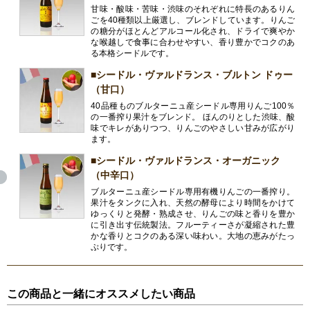
甘味・酸味・苦味・渋味のそれぞれに特長のあるりん
ごを40種類以上厳選し、ブレンドしています。りんご
の糖分がほとんどアルコール化され、ドライで爽やか
な喉越しで食事に合わせやすい、香り豊かでコクのあ
る本格シードルです。
■シードル・ヴァルドランス・ブルトン ドゥー
（甘口）
40品種ものブルターニュ産シードル専用りんご100％
の一番搾り果汁をブレンド。 ほんのりとした渋味、酸
味でキレがありつつ、りんごのやさしい甘みが広がり
ます。
■シードル・ヴァルドランス・オーガニック
（中辛口）
ブルターニュ産シードル専用有機りんごの一番搾り。
果汁をタンクに入れ、天然の酵母により時間をかけて
ゆっくりと発酵・熟成させ、りんごの味と香りを豊か
に引き出す伝統製法。フルーティーさが凝縮された豊
かな香りとコクのある深い味わい。大地の恵みがたっ
ぷりです。
この商品と一緒にオススメしたい商品