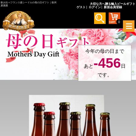
飲み比べフランス産シードルの母の日ギフト｜欧州
大切な方へ贈る輸入ビールギフト
麦酒屋
ゲスト
ログイン
新規会員登録
0
メ
ニ
ュ
ー
を
今年の母の日まで
開
-456
く
あと
日
です。