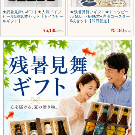
★残暑見舞いギフト★人気ドイツ
★残暑見舞いギフト★ドイツビー
ビール5種10本セット【ドイツビー
ル 500ml×6種6本+専用コースター
ルギフト】
6枚セット【即日配送】
¥6,180
¥5,180
(税込)
(税込)