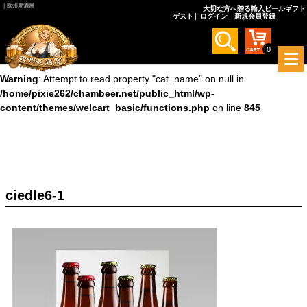
｜欧州麦酒屋
大切な方へ贈る輸入ビールギフト
ゲスト
ログイン
新規会員登録
Warning
: Undefined array key 0 in
/home/pixie262/chambeer.net/public_html/wp-
content/themes/welcart_basic/functions.php
on line
845
0
メ
ニ
Warning
: Attempt to read property "cat_name" on null in
ュ
/home/pixie262/chambeer.net/public_html/wp-
ー
content/themes/welcart_basic/functions.php
on line
845
を
開
く
ciedle6-1