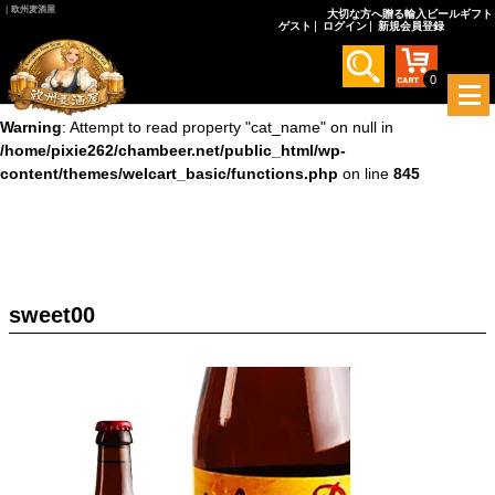
｜欧州麦酒屋
大切な方へ贈る輸入ビールギフト
ゲスト
ログイン
新規会員登録
Warning
: Undefined array key 0 in
/home/pixie262/chambeer.net/public_html/wp-
content/themes/welcart_basic/functions.php
on line
845
0
メ
ニ
Warning
: Attempt to read property "cat_name" on null in
ュ
/home/pixie262/chambeer.net/public_html/wp-
ー
content/themes/welcart_basic/functions.php
on line
845
を
開
く
sweet00