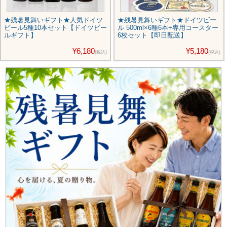
★残暑見舞いギフト★人気ドイツ
★残暑見舞いギフト★ドイツビー
ビール5種10本セット【ドイツビー
ル 500ml×6種6本+専用コースター
ルギフト】
6枚セット【即日配送】
¥6,180
¥5,180
(税込)
(税込)