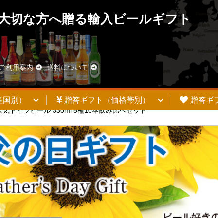
大切な方へ贈る輸入ビールギフト
ご利用案内
送料について
産国別）
贈答ギフト（価格帯別）
贈答ギ
気ドイツビール 330ml 5種10本飲み比べセット