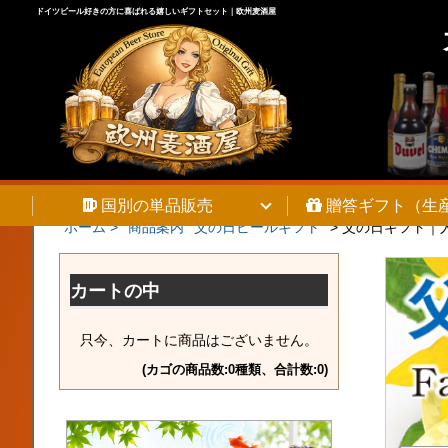
ドイツビール好きの方に喜ばれる嬉しいギフトセット｜欧州麦酒屋
国別の単品販売
贈答ギフト（生
ホーム >
商品案内
父の日ビールギフト
>
父の日ギフト｜人
カートの中
只今、カートに商品はございません。
(カゴの商品数:0種類、合計数:0)