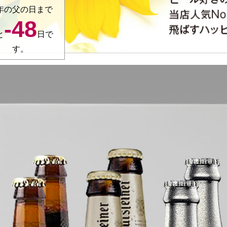
年の父の日まで
-48
と
日で
す。