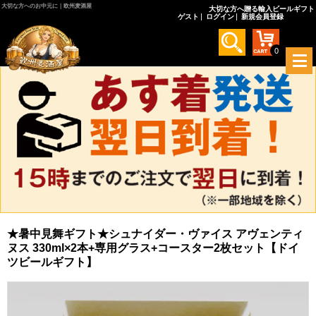
大切な方へのお中元に｜欧州麦酒屋
大切な方へ贈る輸入ビールギフト
ゲスト
ログイン
新規会員登録
0
メ
ニ
ュ
ー
を
開
く
★暑中見舞ギフト★シュナイダー・ヴァイス アヴェンティ
ヌス 330ml×2本+専用グラス+コースター2枚セット【ドイ
ツビールギフト】