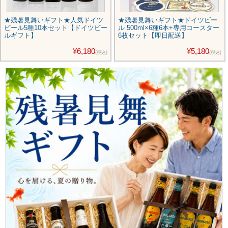
★残暑見舞いギフト★人気ドイツ
★残暑見舞いギフト★ドイツビー
ビール5種10本セット【ドイツビー
ル 500ml×6種6本+専用コースター
ルギフト】
6枚セット【即日配送】
¥6,180
¥5,180
(税込)
(税込)