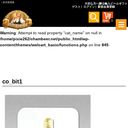
｜欧州麦酒屋
大切な方へ贈る輸入ビールギフト
ゲスト
ログイン
新規会員登録
Warning
: Undefined array key 0 in
/home/pixie262/chambeer.net/public_html/wp-
content/themes/welcart_basic/functions.php
on line
845
0
メ
ニ
Warning
: Attempt to read property "cat_name" on null in
ュ
/home/pixie262/chambeer.net/public_html/wp-
ー
content/themes/welcart_basic/functions.php
on line
845
を
開
く
co_bit1