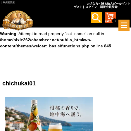
｜欧州麦酒屋
大切な方へ贈る輸入ビールギフト
ゲスト
ログイン
新規会員登録
Warning
: Undefined array key 0 in
/home/pixie262/chambeer.net/public_html/wp-
content/themes/welcart_basic/functions.php
on line
845
0
メ
ニ
Warning
: Attempt to read property "cat_name" on null in
ュ
/home/pixie262/chambeer.net/public_html/wp-
ー
content/themes/welcart_basic/functions.php
on line
845
を
開
く
chichukai01