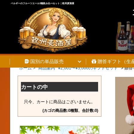
ベルギーのフルーツエール3種飲み比べセット｜欧州麦酒屋
国別の単品販売
贈答ギフト（生
ホーム >
商品案内
¥2,001〜¥3,000のギフトセット
>
贈答
カートの中
只今、カートに商品はございません。
(カゴの商品数:0種類、合計数:0)