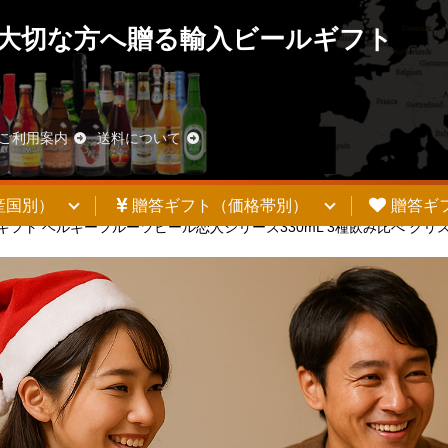
大切な方へ贈る輸入ビールギフト
ご利用案内
送料について
産国別）
贈答ギフト（価格帯別）
贈答ギ
ギフト ベルギーフルーツビール恋人シリーズ330mL 3種飲み比べ クリ