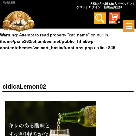
｜欧州麦酒屋
大切な方へ贈る輸入ビールギフト
ゲスト
ログイン
新規会員登録
Warning
: Undefined array key 0 in
/home/pixie262/chambeer.net/public_html/wp-
content/themes/welcart_basic/functions.php
on line
845
0
メ
ニ
Warning
: Attempt to read property "cat_name" on null in
ュ
/home/pixie262/chambeer.net/public_html/wp-
ー
content/themes/welcart_basic/functions.php
on line
845
を
開
く
cidlcaLemon02