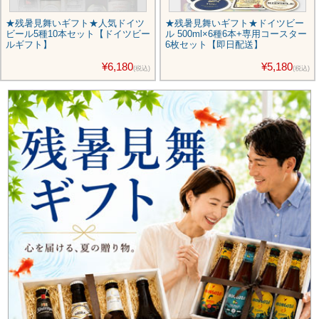
★残暑見舞いギフト★人気ドイツ
★残暑見舞いギフト★ドイツビー
ビール5種10本セット【ドイツビー
ル 500ml×6種6本+専用コースター
ルギフト】
6枚セット【即日配送】
¥6,180
¥5,180
(税込)
(税込)