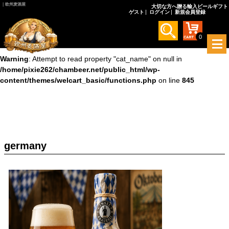
｜欧州麦酒屋
大切な方へ贈る輸入ビールギフト
ゲスト
ログイン
新規会員登録
Warning
: Undefined array key 0 in
/home/pixie262/chambeer.net/public_html/wp-
content/themes/welcart_basic/functions.php
on line
845
0
メ
ニ
Warning
: Attempt to read property "cat_name" on null in
ュ
/home/pixie262/chambeer.net/public_html/wp-
ー
content/themes/welcart_basic/functions.php
on line
845
を
開
く
germany