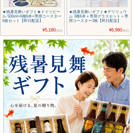
★残暑見舞いギフト★ドイツビー
★残暑見舞いギフト★デリリュウ
ル 500ml×6種6本+専用コースター
ム 3種6本＋専用グラスセット＋専
6枚セット【即日配送】
用コースター3枚【即日配送】
¥5,180
¥6,980
(税込)
(税込)