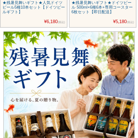
★残暑見舞いギフト★人気ドイツ
★残暑見舞いギフト★ドイツビー
ビール5種10本セット【ドイツビー
ル 500ml×6種6本+専用コースター
ルギフト】
6枚セット【即日配送】
¥6,180
¥5,180
(税込)
(税込)