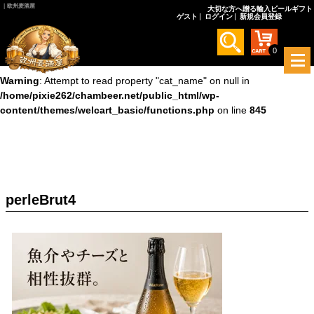
｜欧州麦酒屋
大切な方へ贈る輸入ビールギフト
ゲスト
ログイン
新規会員登録
Warning
: Undefined array key 0 in
/home/pixie262/chambeer.net/public_html/wp-
content/themes/welcart_basic/functions.php
on line
845
0
メ
ニ
Warning
: Attempt to read property "cat_name" on null in
ュ
/home/pixie262/chambeer.net/public_html/wp-
ー
content/themes/welcart_basic/functions.php
on line
845
を
開
く
perleBrut4