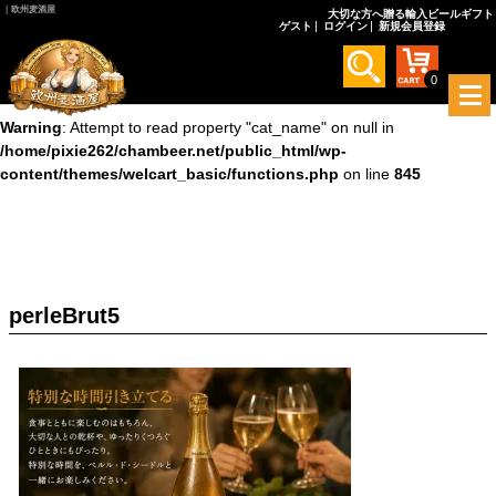
｜欧州麦酒屋
大切な方へ贈る輸入ビールギフト
ゲスト
ログイン
新規会員登録
Warning
: Undefined array key 0 in
/home/pixie262/chambeer.net/public_html/wp-
content/themes/welcart_basic/functions.php
on line
845
0
メ
ニ
Warning
: Attempt to read property "cat_name" on null in
ュ
/home/pixie262/chambeer.net/public_html/wp-
ー
content/themes/welcart_basic/functions.php
on line
845
を
開
く
perleBrut5