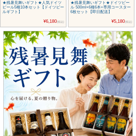
★残暑見舞いギフト★人気ドイツ
★残暑見舞いギフト★ドイツビー
ビール5種10本セット【ドイツビー
ル 500ml×6種6本+専用コースター
ルギフト】
6枚セット【即日配送】
¥6,180
¥5,180
(税込)
(税込)