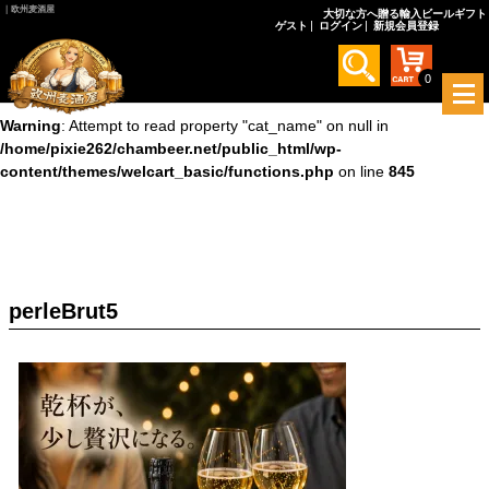
｜欧州麦酒屋
大切な方へ贈る輸入ビールギフト
ゲスト
ログイン
新規会員登録
Warning
: Undefined array key 0 in
/home/pixie262/chambeer.net/public_html/wp-
content/themes/welcart_basic/functions.php
on line
845
0
メ
ニ
Warning
: Attempt to read property "cat_name" on null in
ュ
/home/pixie262/chambeer.net/public_html/wp-
ー
content/themes/welcart_basic/functions.php
on line
845
を
開
く
perleBrut5